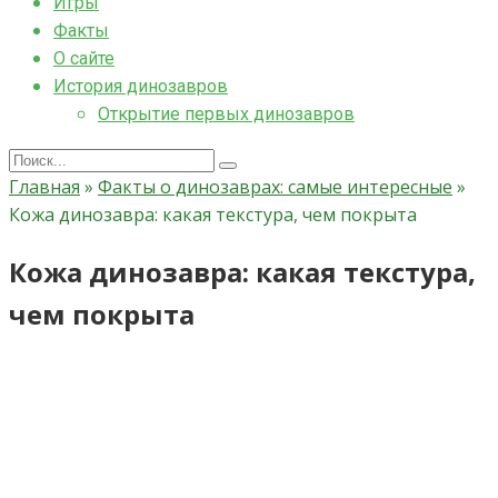
Игры
Факты
О сайте
История динозавров
Открытие первых динозавров
Search
for:
Главная
»
Факты о динозаврах: самые интересные
»
Кожа динозавра: какая текстура, чем покрыта
Кожа динозавра: какая текстура,
чем покрыта