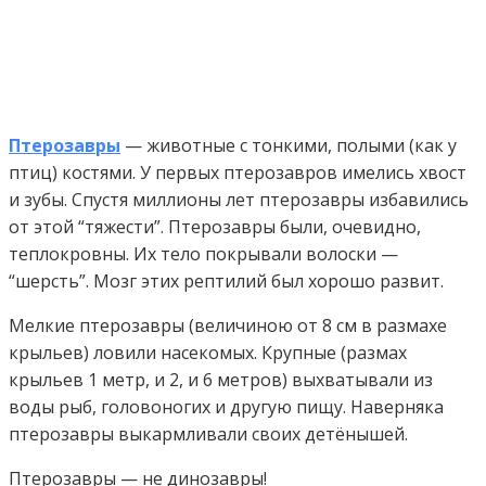
Птерозавры
— животные с тонкими, полыми (как у
птиц) костями. У первых птерозавров имелись хвост
и зубы. Спустя миллионы лет птерозавры избавились
от этой “тяжести”. Птерозавры были, очевидно,
теплокровны. Их тело покрывали волоски —
“шерсть”. Мозг этих рептилий был хорошо развит.
Мелкие птерозавры (величиною от 8 см в размахе
крыльев) ловили насекомых. Крупные (размах
крыльев 1 метр, и 2, и 6 метров) выхватывали из
воды рыб, головоногих и другую пищу. Наверняка
птерозавры выкармливали своих детёнышей.
Птерозавры — не динозавры!