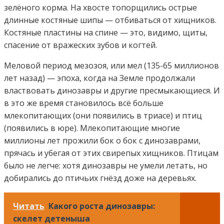
зелёного корма. На хвосте топорщились острые
длинные костяные шипы — отбиваться от хищников.
Костяные пластины на спине — это, видимо, щиты,
спасение от вражеских зубов и когтей.
Меловой период мезозоя, или мел (135-65 миллионов
лет назад) — эпоха, когда на Земле продолжали
властвовать динозавры и другие пресмыкающиеся. И
в это же время становилось всё больше
млекопитающих (они появились в триасе) и птиц
(появились в юре). Млекопитающие многие
миллионы лет прожили бок о бок с динозаврами,
прячась и убегая от этих свирепых хищников. Птицам
было не легче: хотя динозавры не умели летать, но
добирались до птичьих гнёзд доже на деревьях.
Читать
Какого роста динозавры:
скелет детеныша