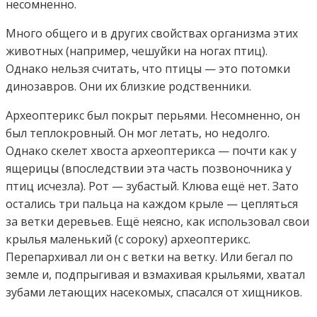
несомненно.
Много общего и в других свойствах организма этих
животных (например, чешуйки на ногах птиц).
Однако нельзя считать, что птицы — это потомки
динозавров. Они их близкие родственники.
Археоптерикс был покрыт перьями. Несомненно, он
был теплокровный. Он мог летать, но недолго.
Однако скелет хвоста археоптерикса — почти как у
ящерицы (впоследствии эта часть позвоночника у
птиц исчезла). Рот — зубастый. Клюва ещё нет. Зато
остались три пальца на каждом крыле — цепляться
за ветки деревьев. Ещё неясно, как использовал свои
крылья маленький (с сороку) археоптерикс.
Перепархивал ли он с ветки на ветку. Или бегал по
земле и, подпрыгивая и взмахивая крыльями, хватал
зубами летающих насекомых, спасался от хищников.