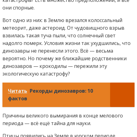
катастрофы? Есть множество предположений, и все
они спорные.
Вот одно из них: в Землю врезался колоссальный
метеорит, даже астероид. От чудовищного взрыв
взвилась такая туча пыли, что солнечный свет
надолго померк. Условия жизни так ухудшились, что
динозавры не перенесли этого. Всё — весьма
вероятно. Но почему же ближайшие родственники
динозавров — крокодилы — пережили эту
экологическую катастрофу?
Читать
Рекорды динозавров: 10
фактов
Причины великого вымирания в конце мелового
периода — всё ещё тайна для науки.
Птицы появились на Земле в юрском периоде.