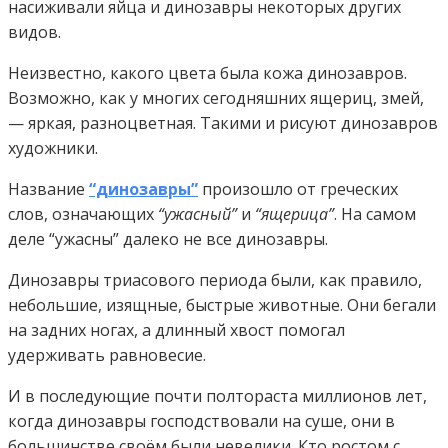
насиживали яйца и динозавры некоторых других
видов.
Неизвестно, какого цвета была кожа динозавров.
Возможно, как у многих сегодняшних ящериц, змей,
— яркая, разноцветная. Такими и рисуют динозавров
художники.
Название
“динозавры”
произошло от греческих
слов, означающих
“ужасный”
и
“ящерица”
. На самом
деле “ужасны” далеко не все динозавры.
Динозавры триасового периода были, как правило,
небольшие, изящные, быстрые животные. Они бегали
на задних ногах, а длинный хвост помогал
удерживать равновесие.
И в последующие почти полтораста миллионов лет,
когда динозавры господствовали на суше, они в
большинстве своём были невелики. Кто ростом с