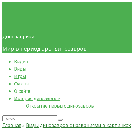
Skip
to
content
Динозаврики
Мир в период эры динозавров
Видео
Виды
Игры
Факты
О сайте
История динозавров
Открытие первых динозавров
Search
for:
Главная
»
Виды динозавров с названиями в картинках