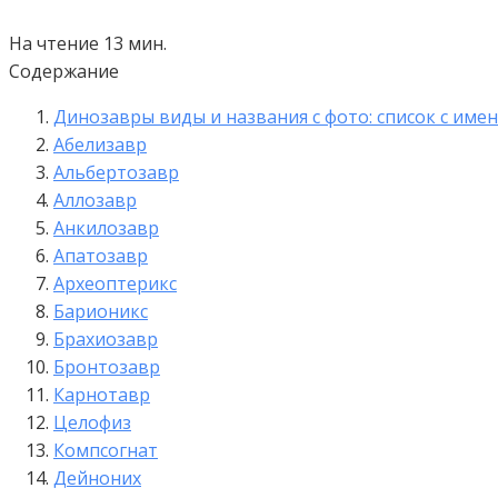
На чтение
13 мин.
Содержание
Динозавры виды и названия с фото: список с име
Абелизавр
Альбертозавр
Аллозавр
Анкилозавр
Апатозавр
Археоптерикс
Барионикс
Брахиозавр
Бронтозавр
Карнотавр
Целофиз
Компсогнат
Дейноних