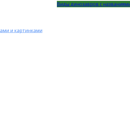
Виды динозавров с названиями
нами и картинками