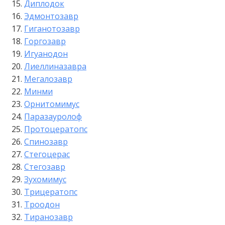
Диплодок
Эдмонтозавр
Гиганотозавр
Горгозавр
Игуанодон
Лиеллиназавра
Мегалозавр
Минми
Орнитомимус
Паразауролоф
Протоцератопс
Спинозавр
Стегоцерас
Стегозавр
Зухомимус
Трицератопс
Троодон
Тиранозавр