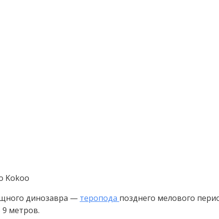
то Kokoo
хищного динозавра —
теропода
позднего мелового пери
 9 метров.